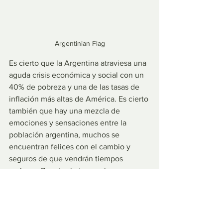
Argentinian Flag
Es cierto que la Argentina atraviesa una 
aguda crisis económica y social con un 
40% de pobreza y una de las tasas de 
inflación más altas de América. Es cierto 
también que hay una mezcla de 
emociones y sensaciones entre la 
población argentina, muchos se 
encuentran felices con el cambio y 
seguros de que vendrán tiempos 
mejores. Por otro lado, muchos se 
encuentran angustiados y con 
incertidumbre sobre lo que vendrá, si 
será positivo o negativo el futuro 
argentino. La verdad, es que estamos 