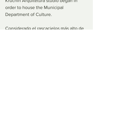
Kruchin Arquitetura studio began in 
order to house the Municipal 
Department of Culture. 
Considerado el rascacielos más alto de 
la ciudad hasta 1929, año en que 
inauguró el edificio Martinelli con 105 
metros de altura.
En el año 2010 el edificio fue 
expropiado por el municipio y 
declarado patrimonio histórico. A partir 
de allí comenzó el proceso de 
restauración diseñado por el estudio 
Kruchin Arquitectura con el fin de 
albergar al Departamento Municipal de 
Cultura.
Este proceso buscó conservar la 