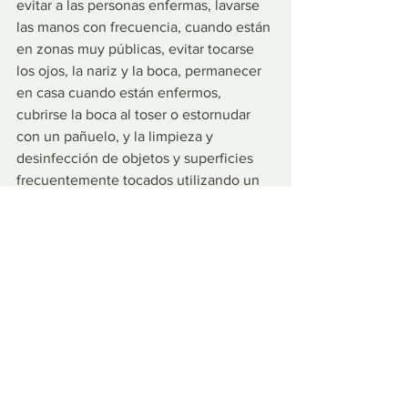
evitar a las personas enfermas, lavarse 
las manos con frecuencia, cuando están 
en zonas muy públicas, evitar tocarse 
los ojos, la nariz y la boca, permanecer 
en casa cuando están enfermos, 
cubrirse la boca al toser o estornudar 
con un pañuelo, y la limpieza y 
desinfección de objetos y superficies 
frecuentemente tocados utilizando un 
spray de limpieza doméstica regular o 
toallitas, como los que se proporcionan 
en las entradas de las tiendas para 
limpiar las manijas de los carros de la 
compra. Permanecer cauteloso y 
mantener una buena salud y hábitos 
limpios puede ayudar a evitar que esta 
epidemia se propague aún más.
Por Alex Fernandez