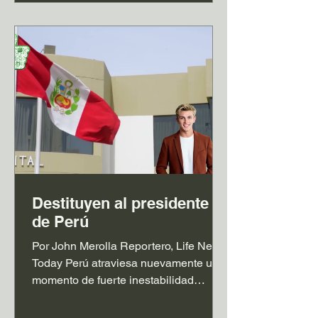
en condiciones malas o inaceptables,
incluso cuando más operaciones se
promocionaban como "éticas",
"prohibidas a montar" y "rescates". El
grupo también informó que las
experiencias
Destituyen al presidente
de Perú
Por John Merolla Reportero, Life News
Today Perú atraviesa nuevamente un
momento de fuerte inestabilidad
política tras la destitución del
presidente interino José Jerí, quien fue