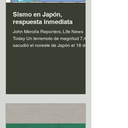
Sismo en Japón,
respuesta inmediata
John Merolla Reportero, Life News
Today Un terremoto de magnitud 7,4
sacudió el noreste de Japón el 18 de
abril, activando alertas de tsunami y
provocando evacuaciones en zonas
costeras, según la Agencia
Meteorológica de Japón. El sismo se
registró frente a la costa de la región
de Tōhoku, a una profundidad
aproximada de 40 kilómetros, y fue
percibido en varias prefecturas,
incluyendo Miyagi y Fukushima. Las
autoridades emitieron advertencias de
tsunami para sectores del