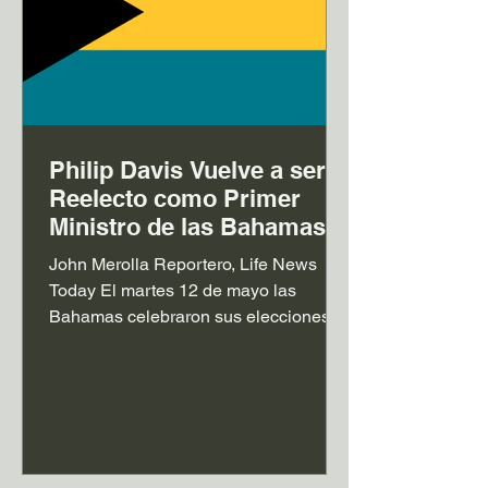
Philip Davis Vuelve a ser
Reelecto como Primer
Ministro de las Bahamas
John Merolla Reportero, Life News
Today El martes 12 de mayo las
Bahamas celebraron sus elecciones
generales, en las que el partido
Progressive Liberal Party (PLP),
encabezado por el primer ministro
Philip Davis, logró una contundente
victoria que le permitirá continuar en el
poder por un nuevo mandato. El