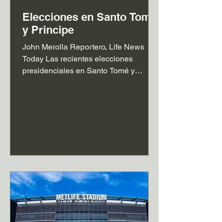
Elecciones en Santo Tomé
y Principe
John Merolla Reportero, Life News
Today Las recientes elecciones
presidenciales en Santo Tomé y
Príncipe dejaron el resultado claro que
Carlos Vila Nova aseguró la
presidencia y continuará al frente del
pequeño Estado insular del golfo de
Guinea. El desenlace confirmó el
respaldo de una mayoría del
electorado a un proyecto que promete
continuidad institucional en uno de los
países más estables de África desde el
punto de vista democrático. Con el
resultado ya definido, el i