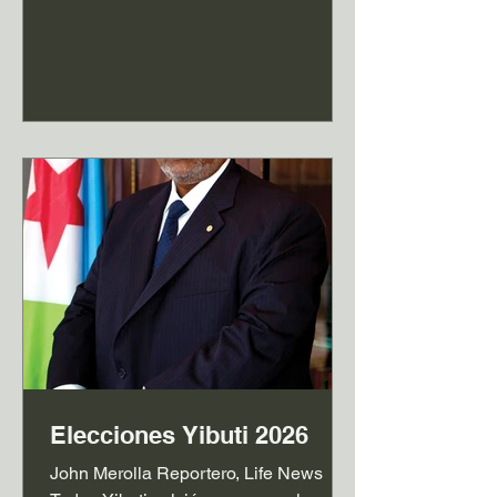
candidato más cercano al oficialismo y
señalado desde hace tiempo como el
continuador natural del proyecto
político vigente. En una jornada
marcada por la expectativa y cierta
tensión acumulada, el resultado
confirma que el país no optó por un
cambio brusco, sino por sostener el
rumbo que viene transitando en los
últimos años. Más allá de qu
Elecciones Yibuti 2026
John Merolla Reportero, Life News