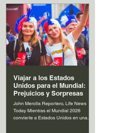
sobresaliente, superando a rivales de
gran nivel y demostrando por qué son
consideradas dos de las máximas
potencias del fútbol internacional. El p
Viajar a los Estados
Unidos para el Mundial:
Prejuicios y Sorpresas
John Merolla Reportero, Life News
Today Mientras el Mundial 2026
convierte a Estados Unidos en una
vidriera global, miles de hinchas
extranjeros están descubriendo una