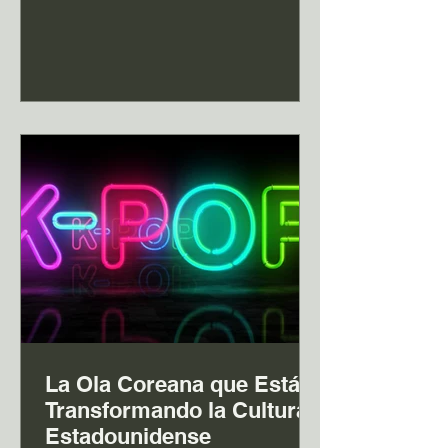
pública tras confirmar las infecciones
por hantavirus vinculadas al MV
Hondius, un buque expedicionario con
bandera holandesa que navegó el
remoto Atlántico Sur. La Dra. María
Van Kerkhove, directora interina de
preparación y prevención ante
epidemias y pandemias en la
Organización Mundial de la Salud
La Ola Coreana que Está
Transformando la Cultura
Estadounidense