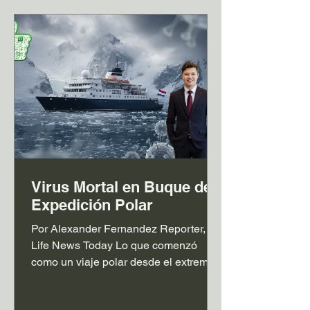
resultado consolidó el liderazgo de
Davis y marcó un hecho significativo
para la política bahameña: hacía casi
tres décadas que un gobierno no
conseguía revalidar el pode
Virus Mortal en Buque de
Expedición Polar
Por Alexander Fernandez Reporter,
Life News Today Lo que comenzó
como un viaje polar desde el extremo
sur de Sudamérica se convirtió en una
investigación internacional de salud