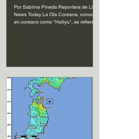
Por Sabrina Pineda Reportera de Life
News Today La Ola Coreana, conocida
en coreano como "Hallyu", se refiere a
la expansión global de la cultura
surcoreana. En Estados Unidos, su
ascenso ha estado marcado por dos
fuerzas que se han encontrado al
mismo tiempo. Corea del Sur construyó
industrias culturales diseñadas para
llegar a audiencias más allá de sus
fronteras, y los jóvenes
estadounidenses empezaron a
descubrir la cultura sin esperar a que
las emisoras de radio, estudio