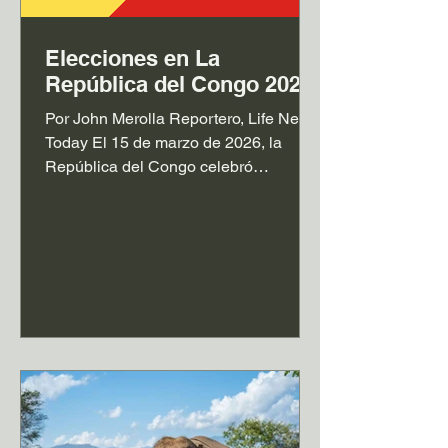
Elecciones en La
República del Congo 2026
Por John Merolla Reportero, Life News
Today El 15 de marzo de 2026, la
República del Congo celebró
elecciones presidenciales que
confirmaron la reelección de Denis
Sassou Nquesso con cerca del 95%
de los votos. Nquesso, de 82 años fue
elegido por primera vez en 1979 y fue
presidente por 12 años bajo un estado
de partido único. Perdió las próximas
elecciones después de que los
legisladores de la oposición votaran a
favor de introducir un sistema
multipartidista. En su se