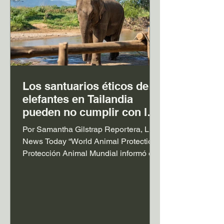
Los santuarios éticos de
elefantes en Tailandia
pueden no cumplir con los
estándares de bienestar
Por Samantha Gilstrap Reportera, Life
News Today “World Animal Protection”,
Protección Animal Mundial informó en
una evaluación de 2026 sobre los
lugares turísticos de elefantes en
cautividad en Tailandia que casi siete
de cada diez elefantes utilizados en el
turismo en Tailandia seguían viviendo