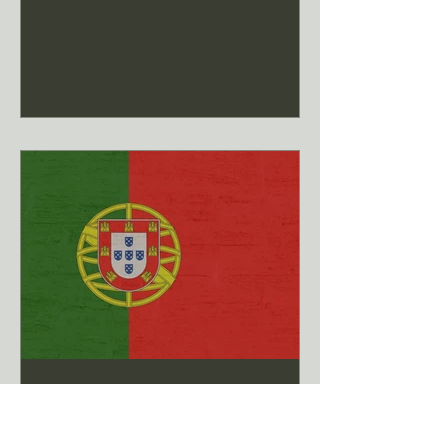
removido de su cargo por el Congreso
de la República el 17 de febrero de
2026, apenas cuatro meses después
de haber asumido la jefatura del
Estado. Su salida vuelve a poner en
evidencia la fragilidad institucional que
atraviesa el país sudamericano desde
hace varios años y que ha generado
una profu
Elections in Portugal
Elections in Portugal