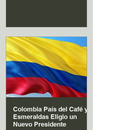
cara del país que no siempre coincide
con la imagen que reciben desde sus
lugares de origen. Para muchos
aficionados, la previa estuvo marcada
por advertencias: armas, controles
migratorios estrictos, protestas, barrios
que conviene evitar y una cultura legal
distinta según el estado. Sin embargo,
una vez en
Colombia País del Café y
Esmeraldas Eligio un
Nuevo Presidente