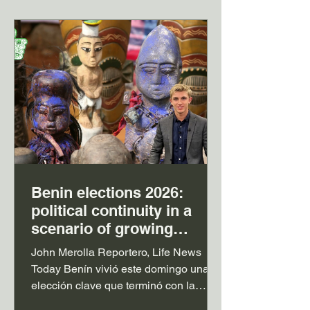
la salida de Radev de la presidencia,
la vicepresidenta Iliana Iotova asumió
la presidencia y asumió la autoridad
presiden
Benin elections 2026:
political continuity in a
scenario of growing
challengesJohn Merolla
John Merolla Reportero, Life News
Today Benín vivió este domingo una
elección clave que terminó con la
victoria de Romuald Wadagni, el