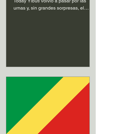
Today Yibuti volvió a pasar por las
urnas y, sin grandes sorpresas, el
ganador fue nuevamente Ismail Omar
Guelleh. El actual mandatario logró
renovar su mandato con una victoria
amplia, en una elección que ya venía
bastante asegurada desde antes. La
jornada electoral se desarrolló con
normalidad, sin conflictos importantes,
y con una participación que el
gobierno calificó como positiva. El
resultado confirmó algo que se repite
hace años: el