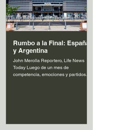
Rumbo a la Final: España
y Argentina
John Merolla Reportero, Life News
Today Luego de un mes de
competencia, emociones y partidos
inolvidables, la Copa Mundial de la
FIFA 2026 ya tiene a sus dos finalistas.
España y Argentina se enfrentarán
este domingo 19 de julio en la gran
definición del torneo. Ambas
selecciones llegan a la final después
de realizar una campaña