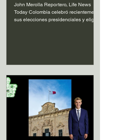
John Merolla Reportero, Life News
Today Colombia celebró recientemente
sus elecciones presidenciales y eligió
a Abelardo de la Espriella como nuevo
presidente para el período 2026-2030.
La elección enfrentó principalmente a
Abelardo de la Espriella que tiene una
politica mas destinada a la derecha y
al candidato oficialista Iván Cepeda
que representaba la continuidad del
gobierno saliente el cual era mas de
izquierda. De la Espriella se impuso
por un ajustado porcentaje del