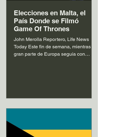
Elecciones en Malta, el
País Donde se Filmó
Game Of Thrones
John Merolla Reportero, Life News
Today Este fin de semana, mientras
gran parte de Europa seguía con
atención los conflictos internacionales,
la inflación y los debates sobre el
futuro de la Unión Europea, un
pequeño país mediterráneo volvió a
convertirse en noticia. Malta celebró
elecciones generales anticipadas y el
resultado confirmó una tendencia
política que ya lleva más de una
década: el Partido Laborista, liderado
por el primer ministro Robert Abela,
logró una histór