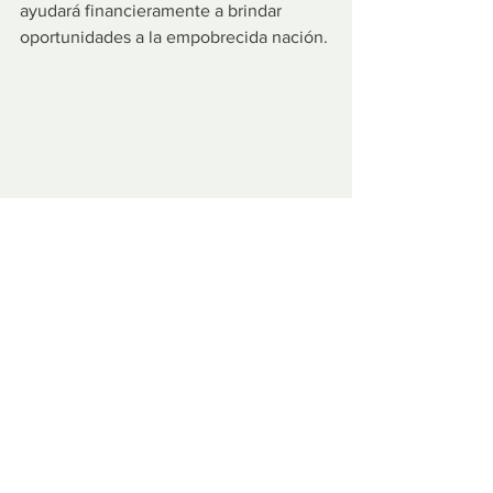
ayudará financieramente a brindar 
oportunidades a la empobrecida nación.
Aunque hay críticas al enfoque de 
Bukele sobre los problemas en su país, 
la delincuencia ha disminuido durante 
su presidencia y todavía parece estar en 
esa tendencia. No hay indicios de que 
vaya a cambiar su postura para evitar la 
presunta violación de los derechos 
humanos del criminal, pero tal como 