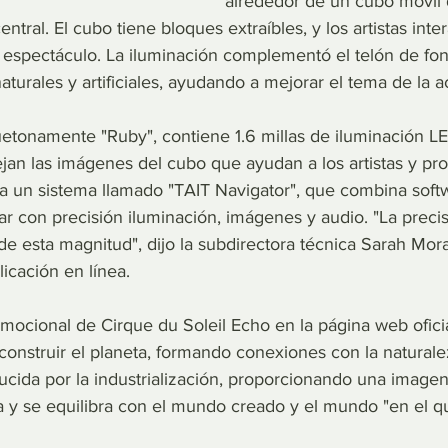
alrededor de un cubo móvil 
ntral. El cubo tiene bloques extraíbles, y los artistas inte
 espectáculo. La iluminación complementó el telón de fo
turales y artificiales, ayudando a mejorar el tema de la a
uetonamente "Ruby", contiene 1.6 millas de iluminación L
jan las imágenes del cubo que ayudan a los artistas y pro
liza un sistema llamado "TAIT Navigator", que combina soft
 con precisión iluminación, imágenes y audio. "La precisi
 esta magnitud", dijo la subdirectora técnica Sarah Mora
licación en línea.
mocional de Cirque du Soleil Echo en la página web oficia
construir el planeta, formando conexiones con la naturale
ducida por la industrialización, proporcionando una image
a y se equilibra con el mundo creado y el mundo "en el 