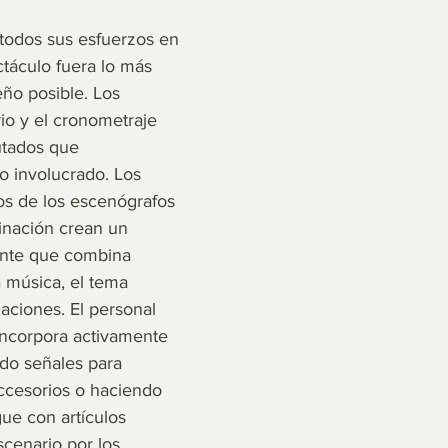
 todos sus esfuerzos en 
táculo fuera lo más 
ño posible. Los 
rio y el cronometraje 
utados que 
o involucrado. Los 
os de los escenógrafos 
inación crean un 
nte que combina 
 música, el tema 
aciones. El personal 
 incorpora activamente 
ndo señales para 
ccesorios o haciendo 
ue con artículos 
scenario por los 