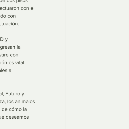
de dos pisos 
ractuaron con el 
ndo con 
ctuación.
ED y 
gresan la 
ware con 
ón es vital 
les a 
l, Futuro y 
za, los animales 
n de cómo la 
que deseamos 