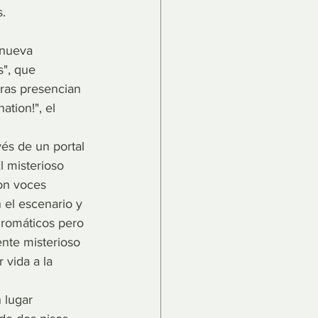
.
 nueva 
s", que 
ras presencian 
ation!", el 
vés de un portal 
 misterioso 
on voces 
 el escenario y 
romáticos pero 
nte misterioso 
 vida a la 
 lugar 