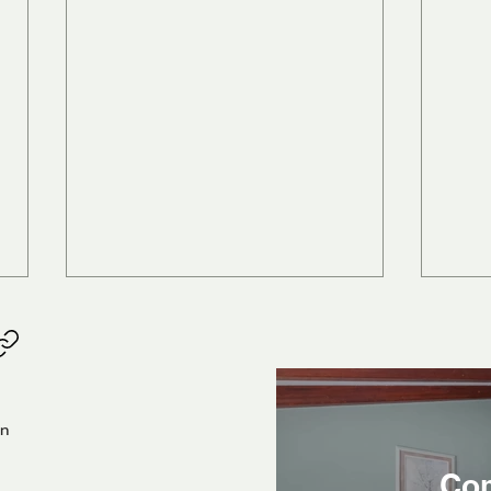
ón
Co