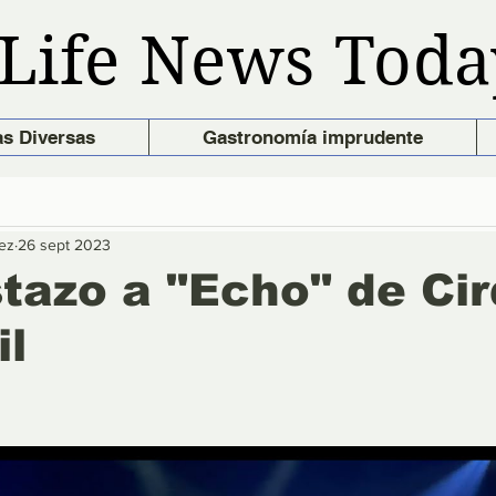
Life News Toda
as Diversas
Gastronomía imprudente
ez
26 sept 2023
tazo a "Echo" de Ci
il
trellas.