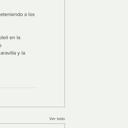
eteniendo a los 
eil en la 
s 
avilla y la 
Ver todo