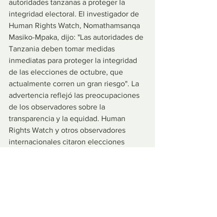
autoridades tanzanas a proteger la 
integridad electoral. El investigador de 
Human Rights Watch, Nomathamsanqa 
Masiko-Mpaka, dijo: "Las autoridades de 
Tanzania deben tomar medidas 
inmediatas para proteger la integridad 
de las elecciones de octubre, que 
actualmente corren un gran riesgo". La 
advertencia reflejó las preocupaciones 
de los observadores sobre la 
transparencia y la equidad. Human 
Rights Watch y otros observadores 
internacionales citaron elecciones 
anteriores en las que la actividad de la 
oposición enfrentó restricciones, 
incluida la votación de 2020 que, 
según las organizaciones de derechos 
humanos, limitó las libertades políticas, 
el acceso a los medios y la campaña 