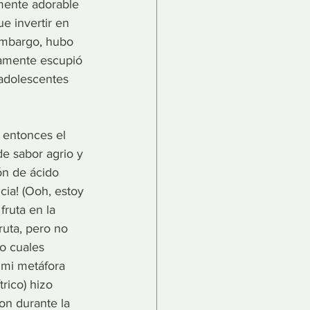
mente adorable 
e invertir en 
embargo, hubo 
tamente escupió 
 adolescentes 
 entonces el 
e sabor agrio y 
ón de ácido 
cia! (Ooh, estoy 
ruta en la 
ruta, pero no 
o cuales 
 mi metáfora 
rico) hizo 
on durante la 