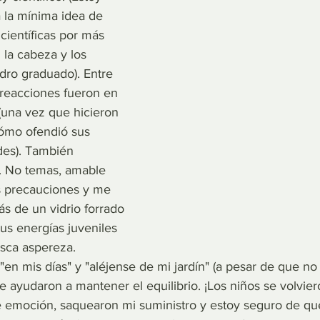
 la mínima idea de 
ientíficas por más 
la cabeza y los 
dro graduado). Entre 
reacciones fueron en 
(una vez que hicieron 
ómo ofendió sus 
des). También 
s. No temas, amable 
as precauciones y me 
s de un vidrio forrado 
us energías juveniles 
sca aspereza. 
"en mis días" y "aléjense de mi jardín" (a pesar de que n
e ayudaron a mantener el equilibrio. ¡Los niños se volvier
e emoción, saquearon mi suministro y estoy seguro de qu