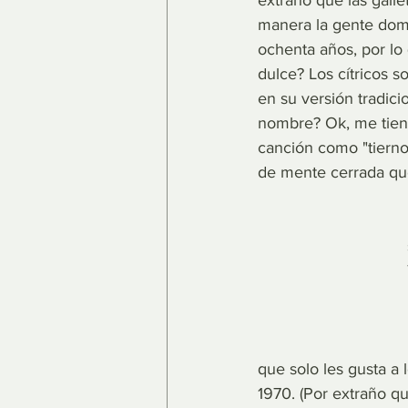
extraño que las gall
manera la gente domi
ochenta años, por lo 
dulce? Los cítricos s
en su versión tradici
nombre? Ok, me tienes
canción como "tierno
de mente cerrada que
que solo les gusta a
1970. (Por extraño qu