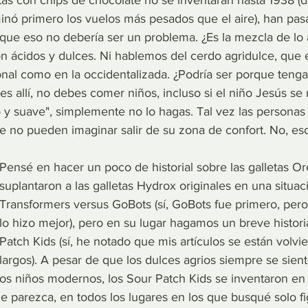
etas con chips de chocolate no se inventaran hasta 1938 (
nó primero los vuelos más pesados que el aire), han pa
que eso no debería ser un problema. ¿Es la mezcla de lo a
on ácidos y dulces. Ni hablemos del cerdo agridulce, que 
onal como en la occidentalizada. ¿Podría ser porque tenga 
 allí, no debes comer niños, incluso si el niño Jesús se r
 y suave", simplemente no lo hagas. Tal vez las personas
 no pueden imaginar salir de su zona de confort. No, eso
Pensé en hacer un poco de historial sobre las galletas O
suplantaron a las galletas Hydrox originales en una situaci
Transformers versus GoBots (sí, GoBots fue primero, per
lo hizo mejor), pero en su lugar hagamos un breve histori
Patch Kids (sí, he notado que mis artículos se están volv
largos). A pesar de que los dulces agrios siempre se sie
 los niños modernos, los Sour Patch Kids se inventaron en
e parezca, en todos los lugares en los que busqué solo fi