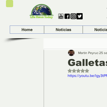
Home
Noticias
Notici
Martin Peyruc
25 s
Galleta
Obtuvo NaN de 5 es
https://youtu.be/lgy3