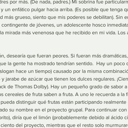
res por más. (De nada, padres.) Mi sobrina fue particular
y un enfático pulgar hacia arriba. (Es posible que tenga qu
ad más grueso, siento que mis poderes se debilitan). Sin 
el contingente de jóvenes, un adolescente hosco inmedia
ó la mirada más venenosa que he recibido en mi vida. Los
ón, desearía que fueran peores. Si fueran más dramáticas,
que la gente ha mostrado tendrían sentido.  Hay un poco d
eslogan hace un tiempo) causado por la misma combinaci
co y jarabe de azúcar que tienen los dulces regulares. ¡Cien
ack de Thomas Dolby). Hay un pequeño grado de sabor a f
cereales de fruta saben a fruta. A uno le recuerda a la f
pueda distinguir qué frutas están participando realmente 
ado su nombre en el proyecto grupal. Para continuar con
orito), diría que el limón (probablemente debido al ácido cít
 ciento del proyecto, mientras que el resto solo murmurar