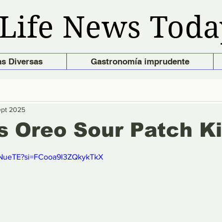
Life News Toda
as Diversas
Gastronomía imprudente
ept 2025
s Oreo Sour Patch K
trellas.
tPNueTE?si=FCooa9I3ZQkykTkX