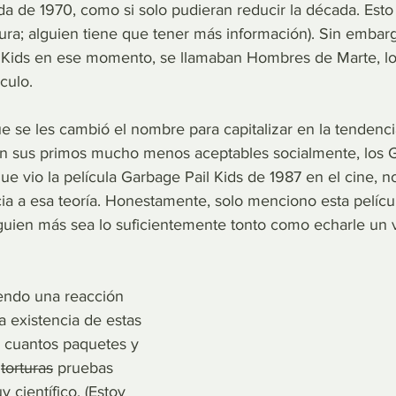
da de 1970, como si solo pudieran reducir la década. Esto 
tura; alguien tiene que tener más información). Sin embar
 Kids en ese momento, se llamaban Hombres de Marte, lo 
culo.
e se les cambió el nombre para capitalizar en la tenden
an sus primos mucho menos aceptables socialmente, los G
e vio la película Garbage Pail Kids de 1987 en el cine, no
a a esa teoría. Honestamente, solo menciono esta películ
uien más sea lo suficientemente tonto como echarle un v
endo una reacción 
 existencia de estas 
s cuantos paquetes y 
 
torturas
 pruebas 
 científico. (Estoy 