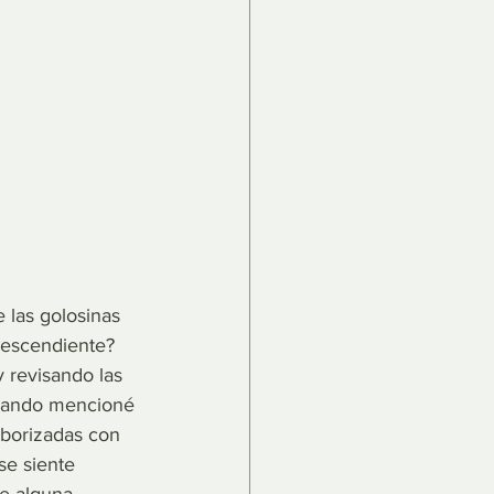
 las golosinas 
descendiente? 
 revisando las 
cuando mencioné 
borizadas con 
se siente 