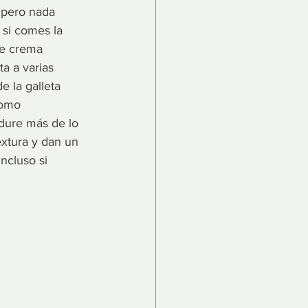
 pero nada 
si comes la 
de crema 
a a varias 
 la galleta 
como 
dure más de lo 
extura y dan un 
ncluso si 