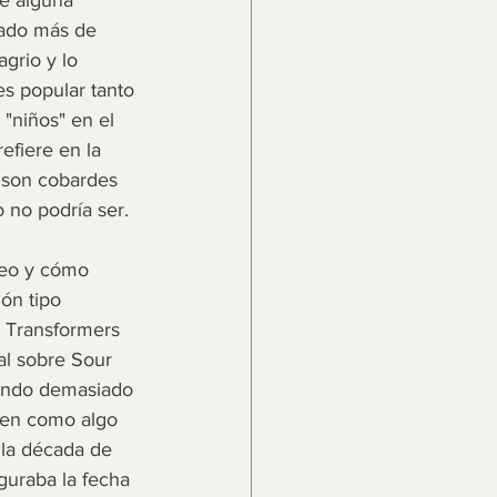
de alguna 
sado más de 
grio y lo 
es popular tanto 
"niños" en el 
efiere en la 
 son cobardes 
 no podría ser.
reo y cómo 
ón tipo 
o Transformers 
al sobre Sour 
iendo demasiado 
nten como algo 
 la década de 
guraba la fecha 