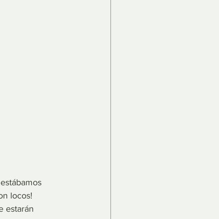
o estábamos 
on locos! 
e estarán 