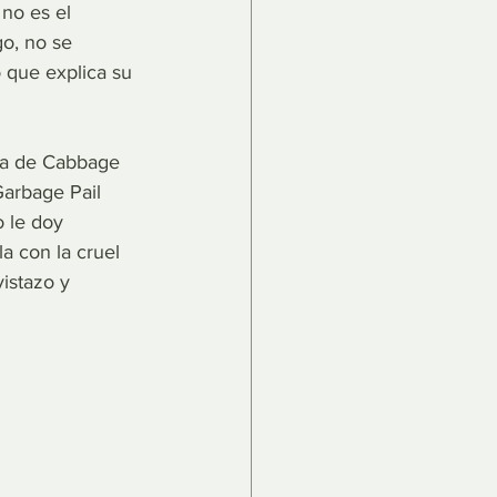
no es el 
go, no se 
que explica su 
cia de Cabbage 
arbage Pail 
 le doy 
a con la cruel 
istazo y 