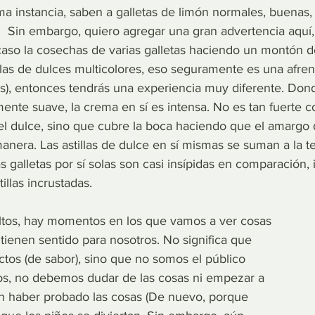
ma instancia, saben a galletas de limón normales, buenas,
 Sin embargo, quiero agregar una gran advertencia aquí, 
caso la cosechas de varias galletas haciendo un montón 
las de dulces multicolores, eso seguramente es una afrent
s), entonces tendrás una experiencia muy diferente. Donde
mente suave, la crema en sí es intensa. No es tan fuerte 
 dulce, sino que cubre la boca haciendo que el amargo 
anera. Las astillas de dulce en sí mismas se suman a la t
s galletas por sí solas son casi insípidas en comparación, i
illas incrustadas.
tos, hay momentos en los que vamos a ver cosas 
ienen sentido para nosotros. No significa que 
ctos (de sabor), sino que no somos el público 
ltos, no debemos dudar de las cosas ni empezar a 
in haber probado las cosas (De nuevo, porque 