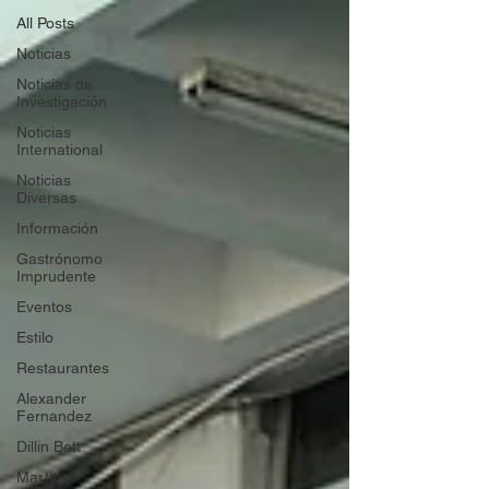
All Posts
Noticias
Noticias de
Investigación
Noticias
International
Noticias
Diversas
Información
Gastrónomo
Imprudente
Eventos
Estilo
Restaurantes
Alexander
Fernandez
Dillin Bett
Martin