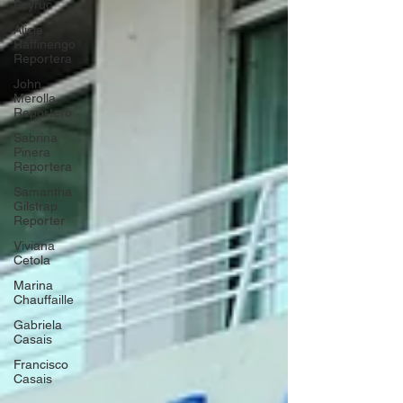
Peyruc
Alicia
Raffinengo
Reportera
John
Merolla
Reportero
Sabrina
Pinera
Reportera
Samantha
Gilstrap
Reporter
Viviana
Cetola
Marina
Chauffaille
Gabriela
Casais
Francisco
Casais