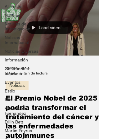
All Posts
Noticias
Noticias de
Load video
Investigación
Noticias
International
Noticias Diversas
Información
Viviana Cetola
Gastrónomo
23 jul
3 min de lectura
Imprudente
Eventos
Noticias
Estilo
El Premio Nobel de 2025
Restaurantes
podría transformar el
Alexander
Fernandez
tratamiento del cáncer y
Dillin Bett
las enfermedades
Martin Peyruc
autoinmunes