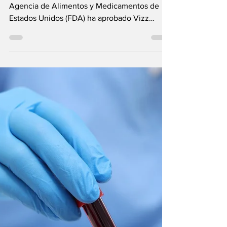
Eliminan el Uso de Gafas
Viviana Cetola Reportera, Life News Today La
Agencia de Alimentos y Medicamentos de
Estados Unidos (FDA) ha aprobado Vizz
(aceclidina solución oftálmica 1,44%) para el
tratamiento de la presbicia en adultos. ¿Qué
es la presbicia? Si tenés más de 40 años y
notás tu visión borrosa, sobre todo de cerca,
existe la posibilidad de que se trate de un
cuadro de presbicia. Es, de hecho, el primer
resultado que arroja Google ante la búsqueda
de “veo un poco borroso”, pero volvemos