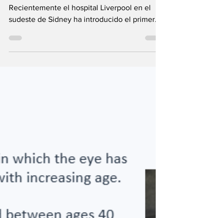
Viviana Cetola Life News Today
Recientemente el hospital Liverpool en el
sudeste de Sidney ha introducido el primer
sistema de CRIOABLACION guiado por
resonancia magnética dedicado a Australia.
Una nueva máquina de resonancia
magnética, guía una sonda que libera un gas
frio y destruye tumores, congelándolos sin
ninguna incisión quirúrgica. El procedimiento,
cuyo pionero fue el radiólogo intervencional
Dr. Glen Schlaphoff, también es conocido
como criocirugía o crioterapia