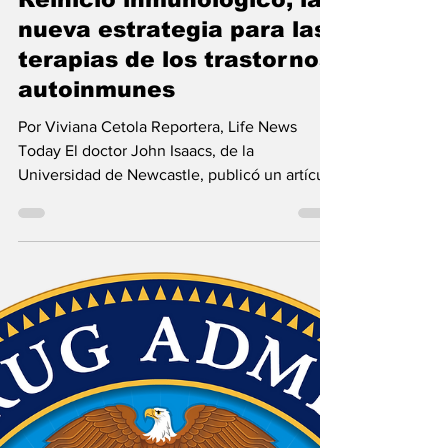
26 feb
4 min de lectura
Noticias
Reinicio inmunológico, la
nueva estrategia para las
terapias de los trastornos
autoinmunes
Por Viviana Cetola Reportera, Life News
Today El doctor John Isaacs, de la
Universidad de Newcastle, publicó un artículo
en la Nature Reviews Rheumatology en el
que habló del innovador concepto que
promete revolucionar la ciencia: el reinicio
inmunológico. Esto fue publicado en su
cuenta de X por el prestigioso cardiólogo y
divulgador científico, Eric Topol, quien lo
describió como la posibilidad de “reiniciar el