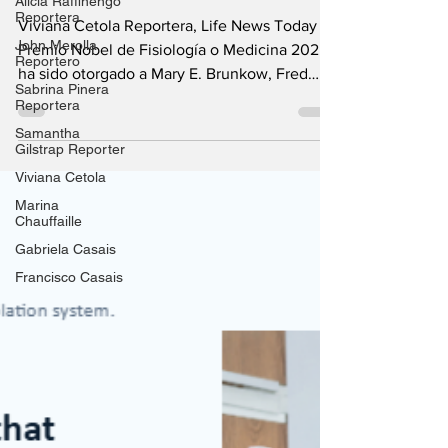
Alicia Raffinengo
Reportera
Viviana Cetola Reportera, Life News Today El
John Merolla
Premio Nobel de Fisiología o Medicina 2025
Reportero
ha sido otorgado a Mary E. Brunkow, Fred
Sabrina Pinera
Ramsdell de Estados Unidos y Shimon
Reportera
Sakaguchi de Japón por descubrimientos que
Samantha
revelaron cómo el sistema inmunitario se
Gilstrap Reporter
impide atacar al cuerpo que está diseñado
Viviana Cetola
para proteger. La Asamblea Nobel del
Marina
Instituto Karolinska de Suecia reconoció a los
Chauffaille
tres científicos por su investigación pionera
Gabriela Casais
sobre la tolerancia inmunitaria periférica y las
Francisco Casais
células