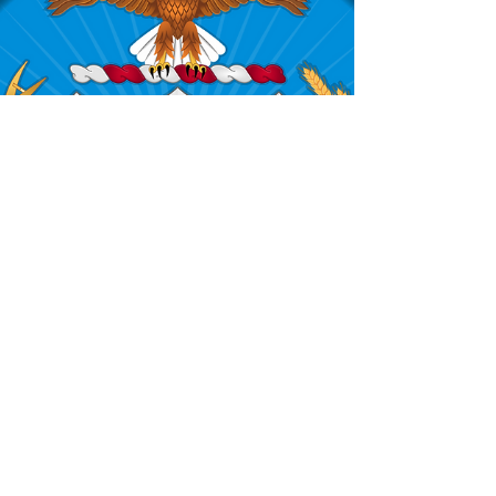
sistema inmunológico mediante la
eliminación de células B, es